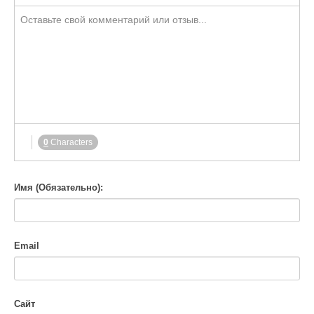
-
-
-
-
-
-
-
-
-
-
-
-
-
-
-
-
-
-
-
-
-
-
-
-
-
-
-
-
-
-
-
-
-
-
-
-
-
-
-
-
-
-
-
-
-
-
-
-
-
0
Characters
-
Имя (Обязательно):
Email
Сайт