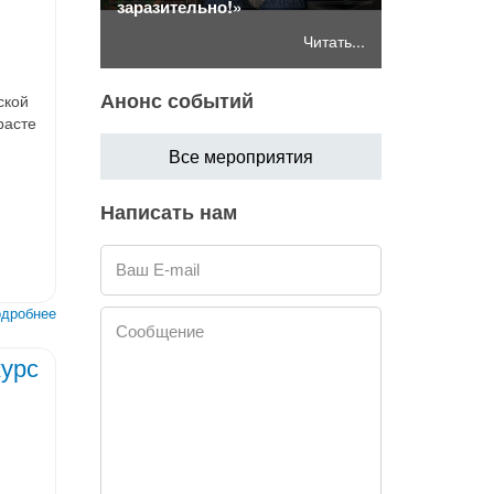
м»
заразительно!»
Первые в
Читать...
Читать...
Анонс событий
ской
расте
Все мероприятия
Написать нам
Ваш E-mail
дробнее
Сообщение
курс