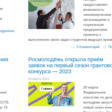
предоставляет
ли
возможность
некоммерческим
се
организациям и
социальным
предприятиям
дробнее
привлечь к
выполнению своих задач студентов ведущих вузов
0 Комментарий
По
ния
Росмолодёжь открыла приём
заявок на первый сезон грантов
конкурса — 2023
22 марта 2023
20 марта
ания
Федеральное
агентство по дел
ЕСТЕ.
молодёжи запуст
до 15
новый сезон конк
Росмолодёжь.Гр