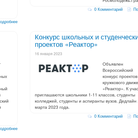
0 Комментарий
По
дробнее
Конкурс школьных и студенческ
проектов «Реактор»
16 января 2023
т
Объявлен
Всероссийский
ьных
конкурс проектов
кружкового движ
нный
«Реактор». К уча
й
приглашаются школьники 1-11 классов, студенты
ский
колледжей, студенты и аспиранты вузов. Дедлайн
и
марта 2023 года.
0 Комментарий
По
дробнее