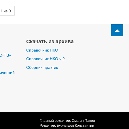
1 из 9
Скачать из архива
Справочник НКО
О-ТВ»
Справочник НКО ч.2
Сборник практик
ический
Главный редактор: Смагин Павел
Редактор: Бурнышев Константин