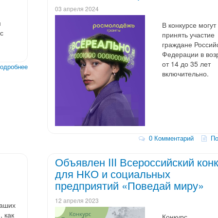
«Диалоги с прошлы
03 апреля 2024
м
В конкурсе могут
рс
принять участие
граждане Россий
Федерации в воз
от 14 до 35 лет
дробнее
включительно.
0 Комментарий
По
Объявлен III Всероссийский кон
для НКО и социальных
предприятий «Поведай миру»
12 апреля 2023
ваших
, как
Конкурс