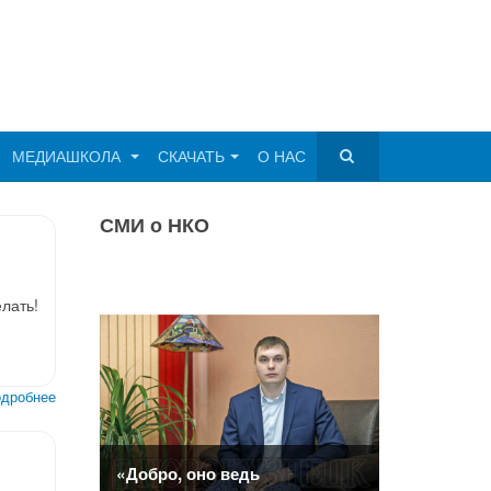
МЕДИАШКОЛА
СКАЧАТЬ
О НАС
СМИ о НКО
лать!
дробнее
«Добро, оно ведь