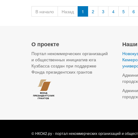
В начало
Назад
1
2
3
4
5
6
О проекте
Наши
Портал некоммерческих организаций
Новокуз
и общественных инициатив юга
Кемеров
Кузбасса создан при поддержке
универ
Фонда президентских грантов
Админи
городск
Админи
городск
© НКО42.ру - портал некоммерческих организаций и общест