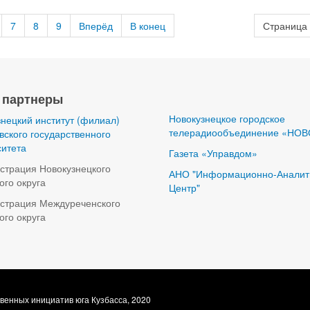
7
8
9
Вперёд
В конец
Страница 
 партнеры
Новокузнецкое городское
нецкий институт (филиал)
телерадиообъединение «НОВ
ского государственного
ситета
Газета «Управдом»
страция Новокузнецкого
АНО "Информационно-Аналит
ого округа
Центр"
страция Междуреченского
ого округа
венных инициатив юга Кузбасса, 2020