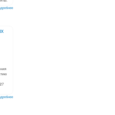
дробнее
их
ения
стию
 27
дробнее