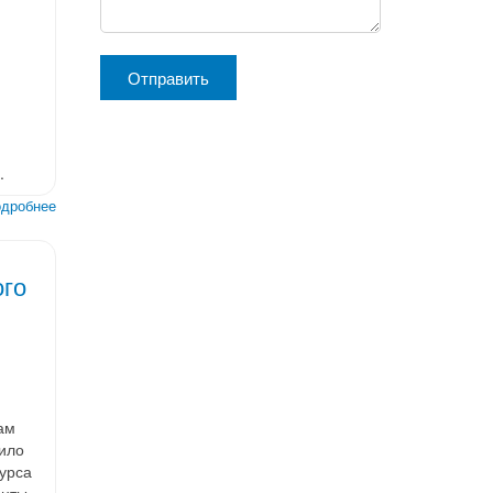
.
дробнее
ого
ам
ило
урса
анты.