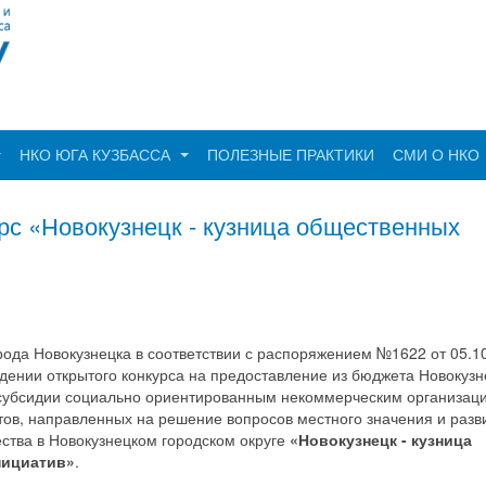
НКО ЮГА КУЗБАССА
ПОЛЕЗНЫЕ ПРАКТИКИ
СМИ О НКО
рс «Новокузнецк - кузница общественных
ода Новокузнецка в соответствии с распоряжением №1622 от 05.1
дении открытого конкурса на предоставление из бюджета Новокузн
 субсидии социально ориентированным некоммерческим организац
ов, направленных на решение вопросов местного значения и разв
ства в Новокузнецком городском округе
«Новокузнецк - кузница
нициатив»
.