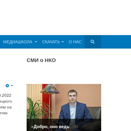
МЕДИАШКОЛА
СКАЧАТЬ
О НАС
СМИ о НКО
Empty
0.2022
ецкого
иям на
итие
«Добро, оно ведь