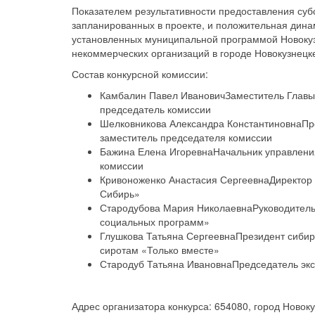
Показателем результативности предоставления суб
запланированных в проекте, и положительная дина
установленных муниципальной программой Новокуз
некоммерческих организаций в городе Новокузнецк
Состав конкурсной комиссии:
Камбалин Павел ИвановичЗаместитель Главы 
председатель комиссии
Шелковникова Александра КонстантиновнаПре
заместитель председателя комиссии
Бажина Елена ИгоревнаНачальник управления
комиссии
Кривоноженко Анастасия СергеевнаДиректор 
Сибирь»
Стародубова Мария НиколаевнаРуководитель 
социальных программ»
Глушкова Татьяна СергеевнаПрезидент сибир
сиротам «Только вместе»
Стародуб Татьяна ИвановнаПредседатель экс
Адрес организатора конкурса: 654080, город Новоку