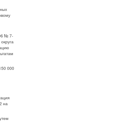
ьных
овому
96 № 7-
 округа
зацию
льтатам
150 000
тация
2 на
путем