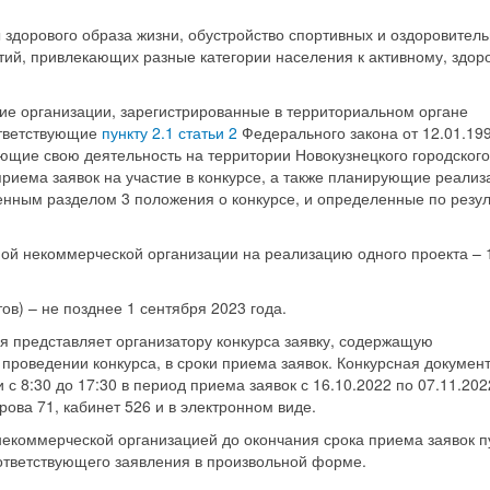
 здорового образа жизни, обустройство спортивных и оздоровител
ий, привлекающих разные категории населения к активному, здор
ие организации, зарегистрированные в территориальном органе
ответствующие
пункту 2.1 статьи 2
Федерального закона от 12.01.19
щие свою деятельность на территории Новокузнецкого городского
приема заявок на участие в конкурсе, а также планирующие реали
енным разделом 3 положения о конкурсе, и определенные по резу
мой некоммерческой организации на реализацию одного проекта – 
ов) – не позднее 1 сентября 2023 года.
я представляет организатору конкурса заявку, содержащую
 проведении конкурса, в сроки приема заявок. Конкурсная докумен
с 8:30 до 17:30 в период приема заявок с 16.10.2022 по 07.11.202
рова 71, кабинет 526 и в электронном виде.
 некоммерческой организацией до окончания срока приема заявок 
ответствующего заявления в произвольной форме.