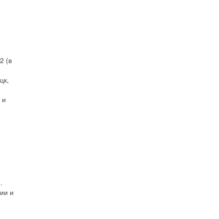
2 (в
цк,
 и
.
ии и