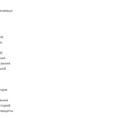
начимых
ей;
а;
й;
ния
азания
ьной
форм
ления
торий.
 защиты