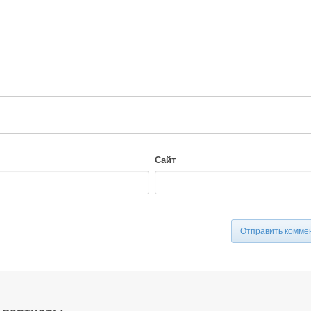
-
-
-
-
-
-
-
-
-
-
-
Сайт
Отправить комме