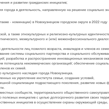
ачения и развитии гражданских инициатив;
ия города в деятельность, направленную на решение социально з
также - номинации) в Новокузнецком городском округе в 2022 году
ой, а также этнокультурных и религиозно-культурных идентичност
нического, межкультурного и (или) межконфессионального диалог
деятельности лиц пожилого возраста, инвалидов и членов их семе
ование системы социального партнерства и социального обслужива
ций; разработка и распространение инновационных механизмов ок
ем потенциала некоммерческих организаций; обеспечение социал
членов их семей.
 культурного наследия города Новокузнецка.
енных на укрепление института семьи, создание условий,
пешной социализации подрастающего поколения, развитие новых 
ти.
, местных сообществ, территориального общественного самоуправ
 полезных инициатив с целью долгосрочного развития своих терри
ественных инициатив в осуществлении охраны окружающей среды,