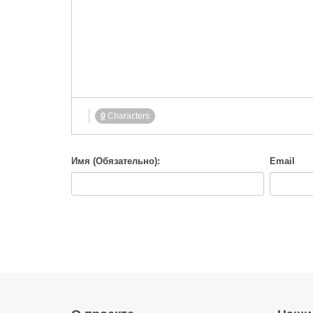
-
-
-
-
-
-
-
-
-
-
-
-
-
-
-
-
-
-
-
-
-
-
-
-
-
-
-
-
-
-
0
Characters
-
-
-
Имя (Обязательно):
Email