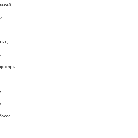
телей,
ых
цка,
,
кретарь
-
р
м
басса