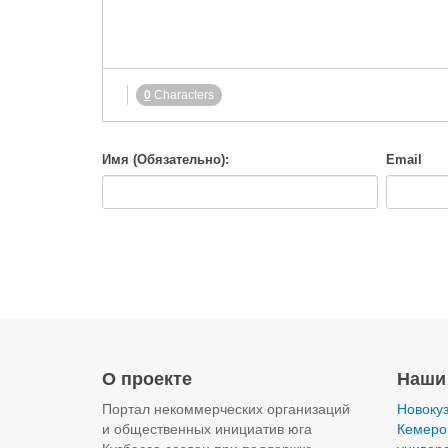
-
-
-
-
-
-
-
-
-
-
-
-
-
-
-
-
-
-
0
Characters
-
-
-
Имя (Обязательно):
Email
О проекте
Наши
Портал некоммерческих организаций
Новокуз
и общественных инициатив юга
Кемеров