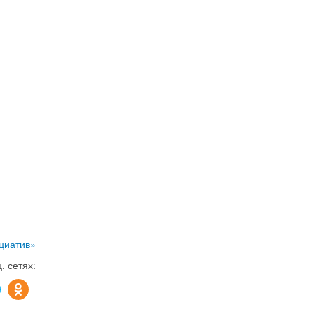
циатив»
. сетях: