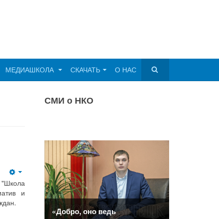
МЕДИАШКОЛА
СКАЧАТЬ
О НАС
СМИ о НКО
Empty
"Школа
иатив и
ждан.
«Добро, оно ведь