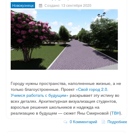
Новокузнецк
Создано: 13 сентября 2020
Городу нужны пространства, наполненные жизнью, а не
только благоустроенные. Проект
«Свой город 2.0.
Учимся работать с будущим»
раскрывает эту истину во
всех деталях. Архитектурная визуализация студентов,
взрослые решения школьников и надежда на
реализацию в будущем — сюжет Яны Смирновой (
ТВН
).
0 Комментарий
Подробнее