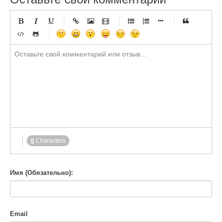
-
-
-
-
-
-
-
-
-
-
-
-
-
-
-
-
-
-
-
-
-
-
-
-
-
-
-
-
-
-
-
-
-
-
-
-
-
-
-
-
-
-
-
-
-
-
-
-
-
-
-
-
-
-
-
-
-
-
-
0
Characters
-
Имя (Обязательно):
Email